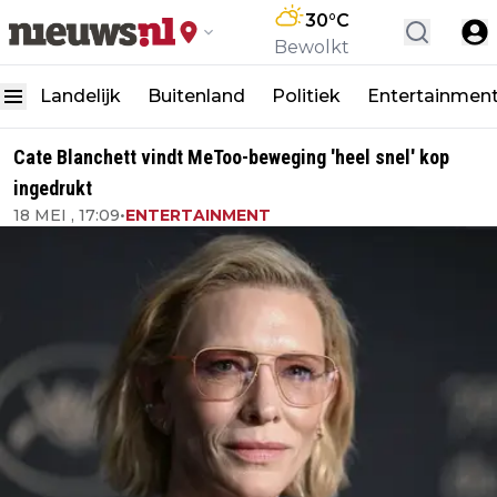
30
°C
Bewolkt
Landelijk
Buitenland
Politiek
Entertainmen
Cate Blanchett vindt MeToo-beweging 'heel snel' kop
ingedrukt
18 MEI , 17:09
•
ENTERTAINMENT