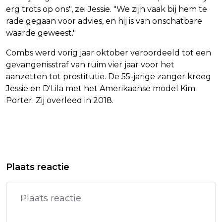
erg trots op ons", zei Jessie. "We zijn vaak bij hem te
rade gegaan voor advies, en hij is van onschatbare
waarde geweest."
Combs werd vorig jaar oktober veroordeeld tot een
gevangenisstraf van ruim vier jaar voor het
aanzetten tot prostitutie. De 55-jarige zanger kreeg
Jessie en D'Lila met het Amerikaanse model Kim
Porter. Zij overleed in 2018.
Vorig artikel
Volgend artikel
ARRIVA WIL OOK VANUIT
KONINGIN MÁXIMA OPENT
Plaats reactie
AMERSFOORT EN DEN HAAG NAAR
WORLDPRIDE IN AMSTERDAM
PARIJS RIJDEN