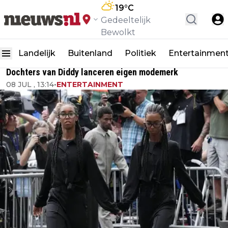
19
°C
Gedeeltelijk
Bewolkt
Landelijk
Buitenland
Politiek
Entertainmen
Dochters van Diddy lanceren eigen modemerk
08 JUL , 13:14
•
ENTERTAINMENT