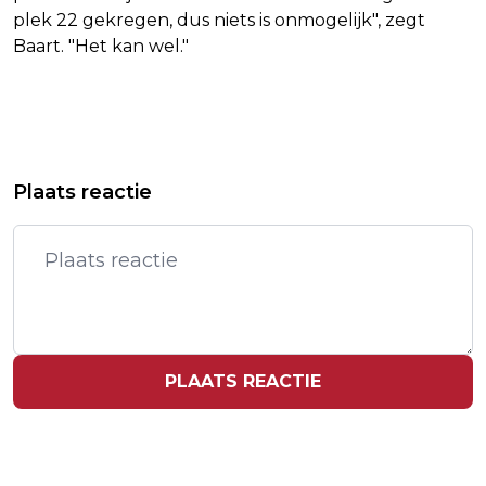
plek 22 gekregen, dus niets is onmogelijk", zegt
Baart. "Het kan wel."
Vorig artikel
Volgend artikel
GUARDIOLA TOE AAN DUIZENDSTE
DJOKOVIC NAAR FINALE VAN
Plaats reactie
WEDSTRIJD ALS COACH
TENNISTOERNOOI IN ATHENE
PLAATS REACTIE