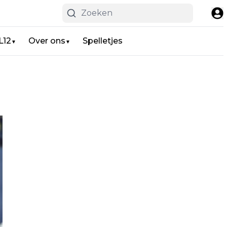
L12
Over ons
Spelletjes
▼
▼