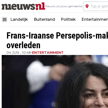
Nieuws uit jouw gemeente:
Landelijk
Buitenland
Politiek
Entertainmen
Frans-Iraanse Persepolis-mak
overleden
04 JUN , 10:48
•
ENTERTAINMENT