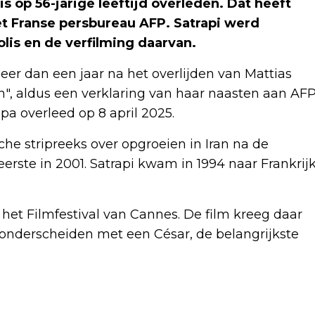
s op 56-jarige leeftijd overleden. Dat heeft
 Franse persbureau AFP. Satrapi werd
is en de verfilming daarvan.
meer dan een jaar na het overlijden van Mattias
n", aldus een verklaring van haar naasten aan AFP
pa overleed op 8 april 2025.
he stripreeks over opgroeien in Iran na de
eerste in 2001. Satrapi kwam in 1994 naar Frankrij
het Filmfestival van Cannes. De film kreeg daar
r onderscheiden met een César, de belangrijkste
Volgend artikel