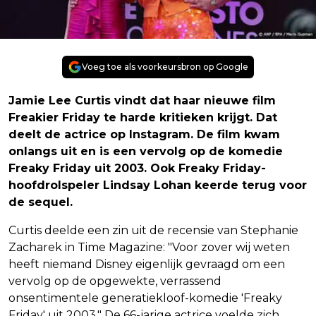
Voeg toe als voorkeursbron op Google
Jamie Lee Curtis vindt dat haar nieuwe film
Freakier Friday te harde kritieken krijgt. Dat
deelt de actrice op Instagram. De film kwam
onlangs uit en is een vervolg op de komedie
Freaky Friday uit 2003. Ook Freaky Friday-
hoofdrolspeler Lindsay Lohan keerde terug voor
de sequel.
Curtis deelde een zin uit de recensie van Stephanie
Zacharek in Time Magazine: "Voor zover wij weten
heeft niemand Disney eigenlijk gevraagd om een
vervolg op de opgewekte, verrassend
onsentimentele generatiekloof-komedie 'Freaky
Friday' uit 2003." De 66-jarige actrice voelde zich