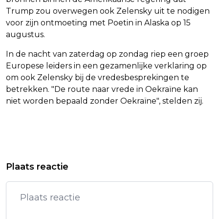
Trump zou overwegen ook Zelensky uit te nodigen
voor zijn ontmoeting met Poetin in Alaska op 15
augustus.
In de nacht van zaterdag op zondag riep een groep
Europese leiders in een gezamenlijke verklaring op
om ook Zelensky bij de vredesbesprekingen te
betrekken. "De route naar vrede in Oekraïne kan
niet worden bepaald zonder Oekraïne", stelden zij.
Vorig artikel
Volgend artikel
TRAINER BOSZ IS OOK KRITISCH NA
FREAKIER FRIDAY ONTVANGT
Plaats reactie
RUIME ZEGE VAN PSV
GEMENGDE REACTIES, CURTIS
REAGEERT