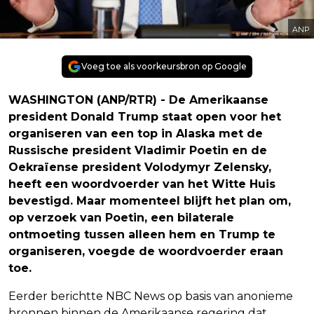
ANP
Voeg toe als voorkeursbron op Google
WASHINGTON (ANP/RTR) - De Amerikaanse
president Donald Trump staat open voor het
organiseren van een top in Alaska met de
Russische president Vladimir Poetin en de
Oekraïense president Volodymyr Zelensky,
heeft een woordvoerder van het Witte Huis
bevestigd. Maar momenteel blijft het plan om,
op verzoek van Poetin, een bilaterale
ontmoeting tussen alleen hem en Trump te
organiseren, voegde de woordvoerder eraan
toe.
Eerder berichtte NBC News op basis van anonieme
bronnen binnen de Amerikaanse regering dat