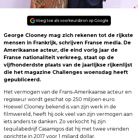
Voeg toe als voorkeursbron op Google
George Clooney mag zich rekenen tot de rijkste
mensen in Frankrijk, schrijven Franse media. De
Amerikaanse acteur, die eind vorig jaar de
Franse nationaliteit verkreeg, staat op de
vijfhonderdste plaats van de jaarlijkse rijkenlijst
die het magazine Challenges woensdag heeft
gepubliceerd.
Het vermogen van de Frans-Amerikaanse acteur en
regisseur wordt geschat op 250 miljoen euro.
Hoewel Clooney bekend is van zijn werk in de
filmwereld, heeft hij ook veel van zijn vermogen aan
iets anders te danken. Zo verkocht hij zijn
tequilabedrijf Casamigos dat hij met twee vrienden
oprichtte in 2017 voor 1 miljard dollar.