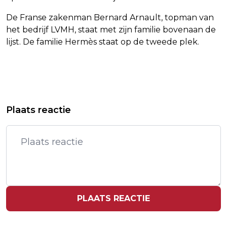
De Franse zakenman Bernard Arnault, topman van
het bedrijf LVMH, staat met zijn familie bovenaan de
lijst. De familie Hermès staat op de tweede plek.
Vorig artikel
Volgend artikel
BARKLEY WILDE ZICH NIET OPDOFFEN
NAVO GAAT PIJPLEIDINGEN
Plaats reactie
VOOR BRUILOFT SWIFT EN KELCE
AANLEGGEN RICHTING HET OOSTEN
PLAATS REACTIE