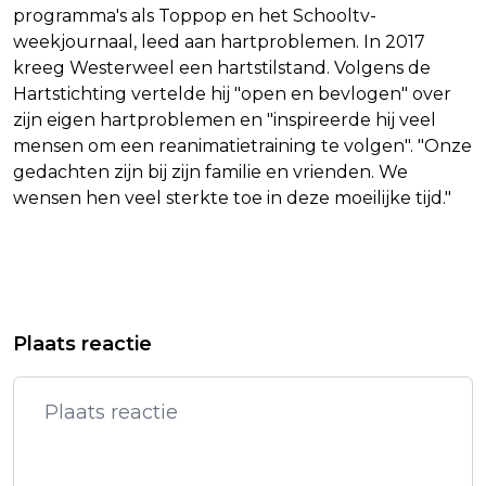
programma's als Toppop en het Schooltv-
weekjournaal, leed aan hartproblemen. In 2017
kreeg Westerweel een hartstilstand. Volgens de
Hartstichting vertelde hij "open en bevlogen" over
zijn eigen hartproblemen en "inspireerde hij veel
mensen om een reanimatietraining te volgen". "Onze
gedachten zijn bij zijn familie en vrienden. We
wensen hen veel sterkte toe in deze moeilijke tijd."
Vorig artikel
Volgend artikel
ACTIVISTEN VAST VOOR UITHANGEN
KONING CHARLES 'BEDROEFD' OM
Plaats reactie
PALESTIJNSE VLAG AAN
DOOD SOLDAAT TIJDENS
EIFFELTOREN
PAARDENSHOW