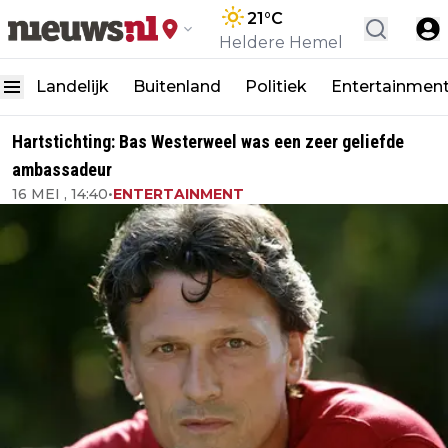
21
°C
Heldere Hemel
Landelijk
Buitenland
Politiek
Entertainmen
Hartstichting: Bas Westerweel was een zeer geliefde
ambassadeur
16 MEI , 14:40
•
ENTERTAINMENT