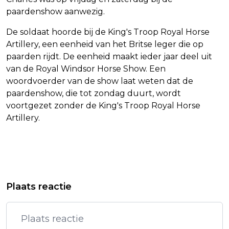
paardenshow aanwezig.
De soldaat hoorde bij de King's Troop Royal Horse
Artillery, een eenheid van het Britse leger die op
paarden rijdt. De eenheid maakt ieder jaar deel uit
van de Royal Windsor Horse Show. Een
woordvoerder van de show laat weten dat de
paardenshow, die tot zondag duurt, wordt
voortgezet zonder de King's Troop Royal Horse
Artillery.
Vorig artikel
Volgend artikel
HARTSTICHTING: BAS WESTERWEEL
AVROTROS DIEP GERAAKT DOOR
Plaats reactie
WAS EEN ZEER GELIEFDE
OVERLIJDEN PRESENTATOR BAS
AMBASSADEUR
WESTERWEEL