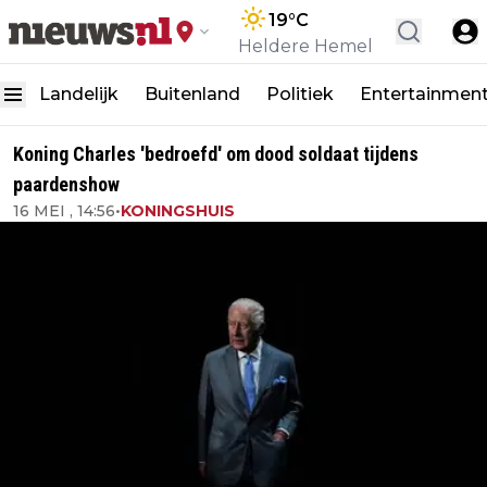
19
°C
Heldere Hemel
Landelijk
Buitenland
Politiek
Entertainmen
Koning Charles 'bedroefd' om dood soldaat tijdens
paardenshow
16 MEI , 14:56
•
KONINGSHUIS