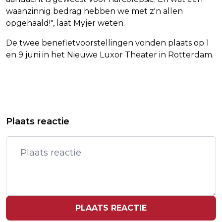
waanzinnig bedrag hebben we met z'n allen
opgehaald!", laat Myjer weten.
De twee benefietvoorstellingen vonden plaats op 1
en 9 juni in het Nieuwe Luxor Theater in Rotterdam.
Vorig artikel
Volgend artikel
ZEKER TWAALF DODEN NA
WK-ARBITER GEWEIGERD OM 'BANDEN
Plaats reactie
SCHIETPARTIJ BIJ JOHANNESBURG
MET VERMOEDELIJKE TERRORISTEN'
PLAATS REACTIE