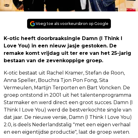
Voeg toe als voorkeursbron op Google
K-otic heeft doorbraaksingle Damn (I Think I
Love You) in een nieuw jasje gestoken. De
remake komt vrijdag uit ter ere van het 25-jarig
bestaan van de zevenkoppige groep.
K-otic bestaat uit Rachel Kramer, Stefan de Roon,
Anna Speller, Bouchra Tjon Pon Fong, Sita
Vermeulen, Martijn Terporten en Bart Voncken. De
groep ontstond in 2001 uit het talentenprogramma
Starmaker en werd direct een groot succes. Damn (I
Think I Love You) werd de bestverkochte single van
dat jaar. De nieuwe versie, Damn (I Think I Love You)
2.0, is deels Nederlandstalig "met een eigen verhaal
en een eigentijdse productie", laat de groep weten.