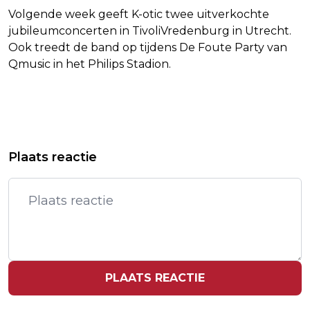
Volgende week geeft K-otic twee uitverkochte
jubileumconcerten in TivoliVredenburg in Utrecht.
Ook treedt de band op tijdens De Foute Party van
Qmusic in het Philips Stadion.
Vorig artikel
Volgend artikel
DICHTER EN SCHRIJVER LIEKE
KATZ: OPERATIE ZUID-LIBANON GAAT
Plaats reactie
MARSMAN (35) OVERLEDEN
DOOR NA AFSPRAKEN OVER BESTAND
PLAATS REACTIE