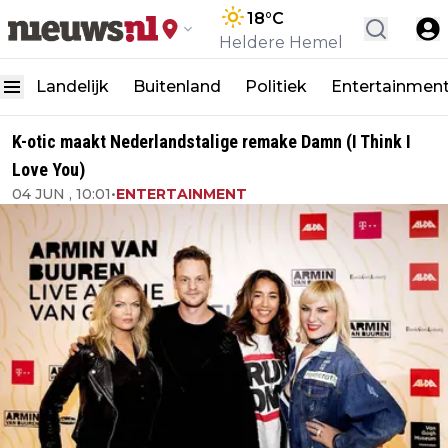
18
°C
Heldere Hemel
Landelijk
Buitenland
Politiek
Entertainmen
K-otic maakt Nederlandstalige remake Damn (I Think I
Love You)
04 JUN , 10:01
•
ENTERTAINMENT