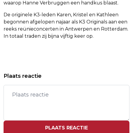
waarop Hanne Verbruggen een handkus blaast.
De originele K3-leden Karen, Kristel en Kathleen
begonnen afgelopen najaar als K3 Originals aan een
reeks reünieconcerten in Antwerpen en Rotterdam.
In totaal traden zij bijna vijftig keer op.
Vorig artikel
Volgend artikel
FILM DOWNTOWN VAN VAN ERP
VOLLERING SCHRIJFT NA TOUR EN
Plaats reactie
BELEEFT WERELDPREMIÈRE IN SAN
VUELTA OOK GIRO OP HAAR NAAM
FRANCISCO
PLAATS REACTIE