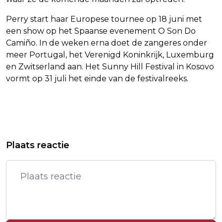
Perry start haar Europese tournee op 18 juni met
een show op het Spaanse evenement O Son Do
Camiño. In de weken erna doet de zangeres onder
meer Portugal, het Verenigd Koninkrijk, Luxemburg
en Zwitserland aan. Het Sunny Hill Festival in Kosovo
vormt op 31 juli het einde van de festivalreeks.
Vorig artikel
Volgend artikel
KALLAS: DRONEMUUR AAN
IRAN KONDIGT EINDE AAN VAN
Plaats reactie
OOSTFLANK EU MOET SNEL
AANVALLEN OP ISRAËL
OPERATIONEEL ZIJN