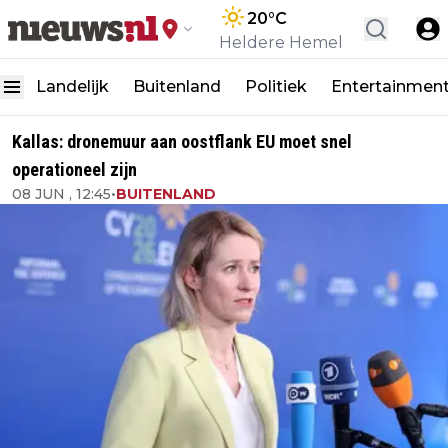
20
°C
Heldere Hemel
Landelijk
Buitenland
Politiek
Entertainmen
Kallas: dronemuur aan oostflank EU moet snel
operationeel zijn
08 JUN , 12:45
•
BUITENLAND