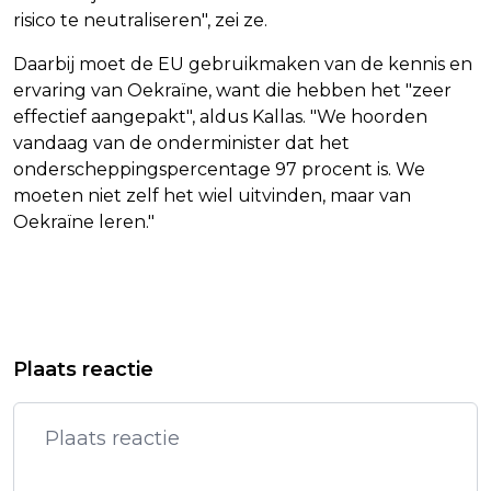
risico te neutraliseren", zei ze.
Daarbij moet de EU gebruikmaken van de kennis en
ervaring van Oekraïne, want die hebben het "zeer
effectief aangepakt", aldus Kallas. "We hoorden
vandaag van de onderminister dat het
onderscheppingspercentage 97 procent is. We
moeten niet zelf het wiel uitvinden, maar van
Oekraïne leren."
Vorig artikel
Volgend artikel
OVERTUIGEND VERHAAL
KATY PERRY SLAAT NEDERLAND OVER
Plaats reactie
EFFECTIVITEIT AVONDKLOK
TIJDENS EUROPESE FESTIVALTOUR
ONTBRAK, STELT BRULS