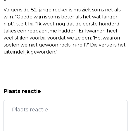
Volgens de 82-jarige rocker is muziek soms net als
wijn. "Goede wijn is soms beter als het wat langer
rijpt", stelt hij. "Ik weet nog dat de eerste honderd
takes een reggaeritme hadden. Er kwamen heel
veel stijlen voorbij, voordat we zeiden: 'Hé, waarom
spelen we niet gewoon rock-'n-roll?' Die versie is het
uiteindelijk geworden."
Vorig artikel
Volgend artikel
AEX-INDEX VEERT OP ONDER
RECORDAANTAL WONINGEN TE KOOP
Plaats reactie
AANVOERING CHIPBEDRIJVEN
GEZET, PRIJS NAAR HOOGSTE NIVEAU