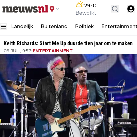
29
°C
Bewolkt
Landelijk
Buitenland
Politiek
Entertainmen
Keith Richards: Start Me Up duurde tien jaar om te maken
09 JUL , 9:57
•
ENTERTAINMENT