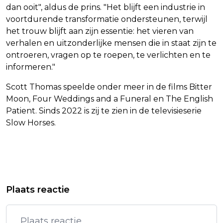
dan ooit", aldus de prins. "Het blijft een industrie in
voortdurende transformatie ondersteunen, terwijl
het trouw blijft aan zijn essentie: het vieren van
verhalen en uitzonderlijke mensen die in staat zijn te
ontroeren, vragen op te roepen, te verlichten en te
informeren."
Scott Thomas speelde onder meer in de films Bitter
Moon, Four Weddings and a Funeral en The English
Patient. Sinds 2022 is zij te zien in de televisieserie
Slow Horses.
Vorig artikel
Volgend artikel
POOL MAJCHRZAK VERSLAAT
KRISTIN SCOTT THOMAS ONTVANGT
Plaats reactie
MEDVEDEV EN BEREIKT FINALE IN
PRIJS UIT HANDEN VAN PRINS
ROSMALEN
ALBERT