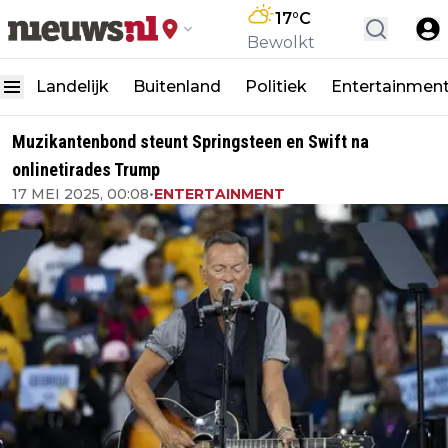
17
°C
Bewolkt
Landelijk
Buitenland
Politiek
Entertainmen
Muzikantenbond steunt Springsteen en Swift na
onlinetirades Trump
17 MEI 2025, 00:08
•
ENTERTAINMENT