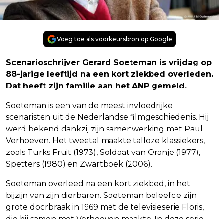
Voeg toe als voorkeursbron op Google
Scenarioschrijver Gerard Soeteman is vrijdag op
88-jarige leeftijd na een kort ziekbed overleden.
Dat heeft zijn familie aan het ANP gemeld.
Soeteman is een van de meest invloedrijke
scenaristen uit de Nederlandse filmgeschiedenis. Hij
werd bekend dankzij zijn samenwerking met Paul
Verhoeven. Het tweetal maakte talloze klassiekers,
zoals Turks Fruit (1973), Soldaat van Oranje (1977),
Spetters (1980) en Zwartboek (2006).
Soeteman overleed na een kort ziekbed, in het
bijzijn van zijn dierbaren. Soeteman beleefde zijn
grote doorbraak in 1969 met de televisieserie Floris,
die hij samen met Verhoeven maakte. In deze serie