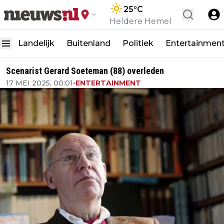
25
°C
Heldere Hemel
Landelijk
Buitenland
Politiek
Entertainmen
Scenarist Gerard Soeteman (88) overleden
17 MEI 2025, 00:01
•
ENTERTAINMENT