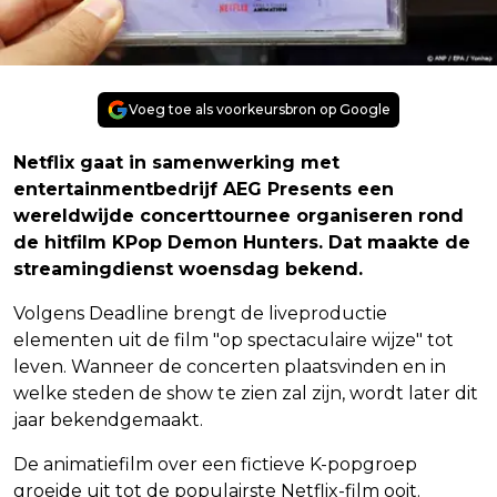
Voeg toe als voorkeursbron op Google
Netflix gaat in samenwerking met
entertainmentbedrijf AEG Presents een
wereldwijde concerttournee organiseren rond
de hitfilm KPop Demon Hunters. Dat maakte de
streamingdienst woensdag bekend.
Volgens Deadline brengt de liveproductie
elementen uit de film "op spectaculaire wijze" tot
leven. Wanneer de concerten plaatsvinden en in
welke steden de show te zien zal zijn, wordt later dit
jaar bekendgemaakt.
De animatiefilm over een fictieve K-popgroep
groeide uit tot de populairste Netflix-film ooit.