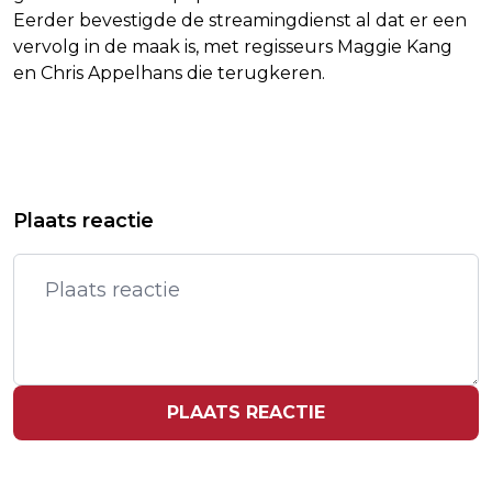
Eerder bevestigde de streamingdienst al dat er een
vervolg in de maak is, met regisseurs Maggie Kang
en Chris Appelhans die terugkeren.
Vorig artikel
Volgend artikel
PARIS SAINT-GERMAIN FRANS
INTERNAZIONALE WINT NA TITEL IN
Plaats reactie
KAMPIOEN NA ZEGE OP RC LENS
SERIE A OOK COPPA ITALIA
PLAATS REACTIE