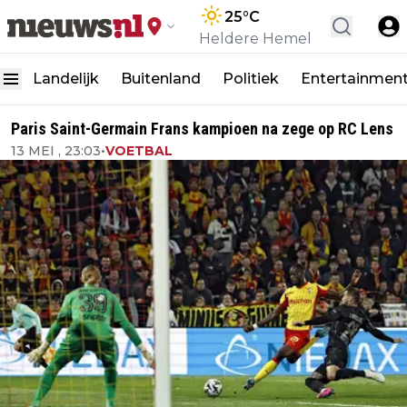
25
°C
Heldere Hemel
Landelijk
Buitenland
Politiek
Entertainmen
Paris Saint-Germain Frans kampioen na zege op RC Lens
13 MEI , 23:03
•
VOETBAL