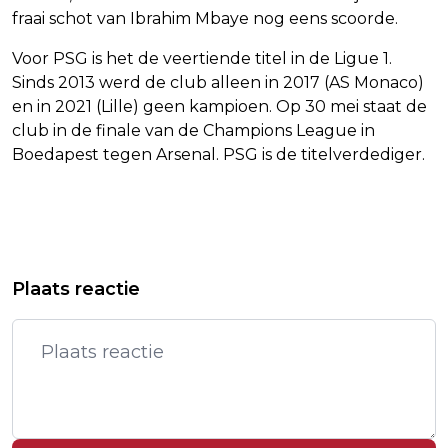
fraai schot van Ibrahim Mbaye nog eens scoorde.
Voor PSG is het de veertiende titel in de Ligue 1.
Sinds 2013 werd de club alleen in 2017 (AS Monaco)
en in 2021 (Lille) geen kampioen. Op 30 mei staat de
club in de finale van de Champions League in
Boedapest tegen Arsenal. PSG is de titelverdediger.
Vorig artikel
Volgend artikel
MANCHESTER CITY BLIJFT NA ZEGE
NETFLIX WERKT AAN WERELDWIJDE
Plaats reactie
IN HET SPOOR VAN ARSENAL
CONCERTTOUR ROND KPOP DEMON
HUNTERS