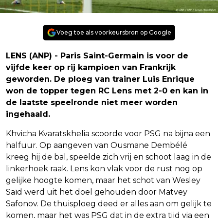
Voeg toe als voorkeursbron op Google
LENS (ANP) - Paris Saint-Germain is voor de
vijfde keer op rij kampioen van Frankrijk
geworden. De ploeg van trainer Luis Enrique
won de topper tegen RC Lens met 2-0 en kan in
de laatste speelronde niet meer worden
ingehaald.
Khvicha Kvaratskhelia scoorde voor PSG na bijna een
halfuur. Op aangeven van Ousmane Dembélé
kreeg hij de bal, speelde zich vrij en schoot laag in de
linkerhoek raak. Lens kon vlak voor de rust nog op
gelijke hoogte komen, maar het schot van Wesley
Saïd werd uit het doel gehouden door Matvey
Safonov. De thuisploeg deed er alles aan om gelijk te
komen, maar het was PSG dat in de extra tijd via een