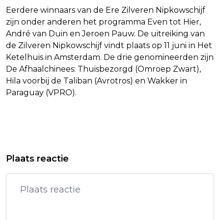
Eerdere winnaars van de Ere Zilveren Nipkowschijf
zijn onder anderen het programma Even tot Hier,
André van Duin en Jeroen Pauw. De uitreiking van
de Zilveren Nipkowschijf vindt plaats op 11 juni in Het
Ketelhuis in Amsterdam. De drie genomineerden zijn
De Afhaalchinees: Thuisbezorgd (Omroep Zwart),
Hila voorbij de Taliban (Avrotros) en Wakker in
Paraguay (VPRO).
Vorig artikel
Volgend artikel
CHARLES BEZOEKT KANKERCENTRUM
OPVARENDEN GAAN VAN BOORD BIJ
Plaats reactie
IN LONDENS ZIEKENHUIS
AANGEMEERDE HONDIUS