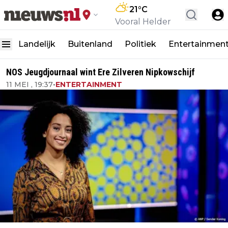
21
°C
Vooral Helder
Landelijk
Buitenland
Politiek
Entertainmen
NOS Jeugdjournaal wint Ere Zilveren Nipkowschijf
11 MEI , 19:37
•
ENTERTAINMENT