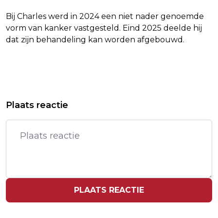
Bij Charles werd in 2024 een niet nader genoemde
vorm van kanker vastgesteld. Eind 2025 deelde hij
dat zijn behandeling kan worden afgebouwd.
Vorig artikel
Volgend artikel
GM ONTSLAAT HONDERDEN
NOS JEUGDJOURNAAL WINT ERE
Plaats reactie
KANTOORMEDEWERKERS OP IT-
ZILVEREN NIPKOWSCHIJF
AFDELING
PLAATS REACTIE