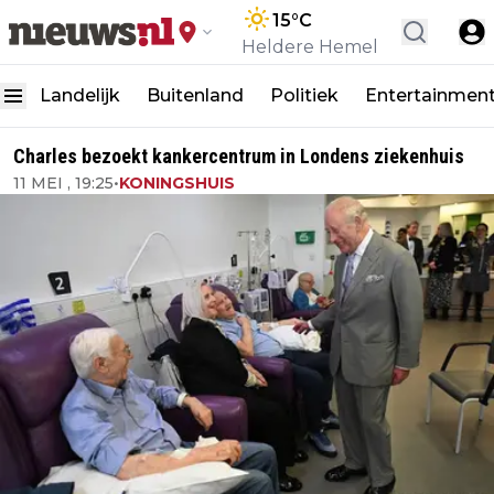
15
°C
Heldere Hemel
Landelijk
Buitenland
Politiek
Entertainmen
Charles bezoekt kankercentrum in Londens ziekenhuis
11 MEI , 19:25
•
KONINGSHUIS