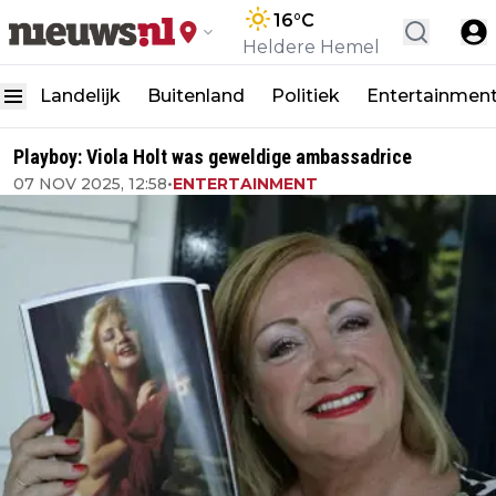
16
°C
Heldere Hemel
Landelijk
Buitenland
Politiek
Entertainmen
Playboy: Viola Holt was geweldige ambassadrice
07 NOV 2025, 12:58
•
ENTERTAINMENT