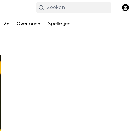
L12
Over ons
Spelletjes
▼
▼