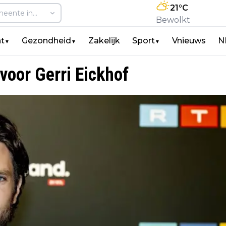
21
°C
Bewolkt
t
Gezondheid
Zakelijk
Sport
Vnieuws
N
▼
▼
▼
voor Gerri Eickhof