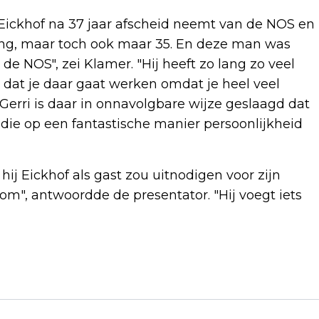
t Eickhof na 37 jaar afscheid neemt van de NOS en
pjong, maar toch ook maar 35. En deze man was
de NOS", zei Klamer. "Hij heeft zo lang zo veel
dat je daar gaat werken omdat je heel veel
 Gerri is daar in onnavolgbare wijze geslaagd dat
 die op een fantastische manier persoonlijkheid
ij Eickhof als gast zou uitnodigen voor zijn
lkom", antwoordde de presentator. "Hij voegt iets
Volgend artikel
POETIN: BEREID TOT BESTAND ALS