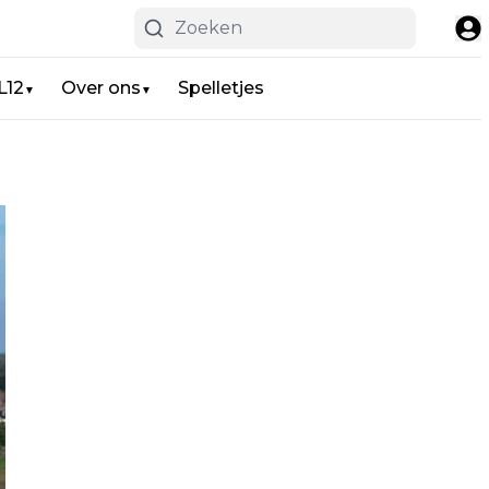
L12
Over ons
Spelletjes
▼
▼