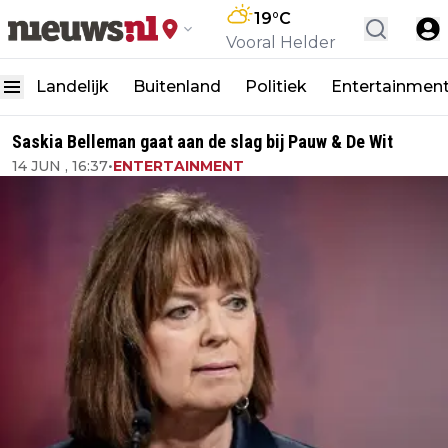
19
°C
Vooral Helder
Landelijk
Buitenland
Politiek
Entertainmen
Saskia Belleman gaat aan de slag bij Pauw & De Wit
14 JUN , 16:37
•
ENTERTAINMENT