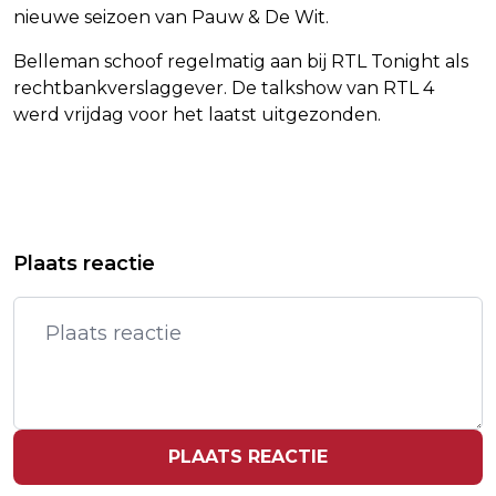
nieuwe seizoen van Pauw & De Wit.
Belleman schoof regelmatig aan bij RTL Tonight als
rechtbankverslaggever. De talkshow van RTL 4
werd vrijdag voor het laatst uitgezonden.
Vorig artikel
Volgend artikel
BELGISCHE WIELRENNER PHILIPSEN
HAMILTON BOEKT IN GP BARCELONA
Plaats reactie
DE BESTE SPRINTER IN KOPENHAGEN
ZIJN EERSTE ZEGE VOOR FERRARI
PLAATS REACTIE