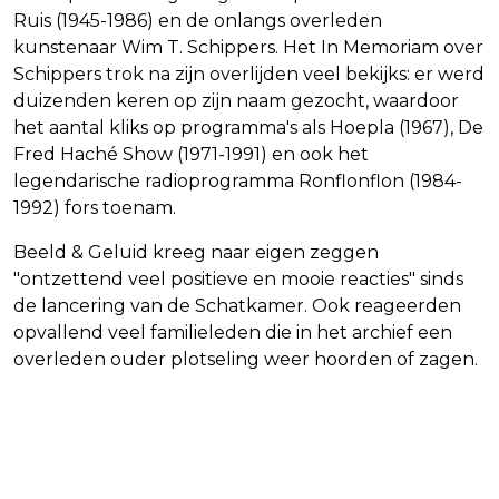
Ruis (1945-1986) en de onlangs overleden
kunstenaar Wim T. Schippers. Het In Memoriam over
Schippers trok na zijn overlijden veel bekijks: er werd
duizenden keren op zijn naam gezocht, waardoor
het aantal kliks op programma's als Hoepla (1967), De
Fred Haché Show (1971-1991) en ook het
legendarische radioprogramma Ronflonflon (1984-
1992) fors toenam.
Beeld & Geluid kreeg naar eigen zeggen
"ontzettend veel positieve en mooie reacties" sinds
de lancering van de Schatkamer. Ook reageerden
opvallend veel familieleden die in het archief een
overleden ouder plotseling weer hoorden of zagen.
Vorig artikel
Volgend artikel
MILJOENENBOETE VOOR ABN AMRO