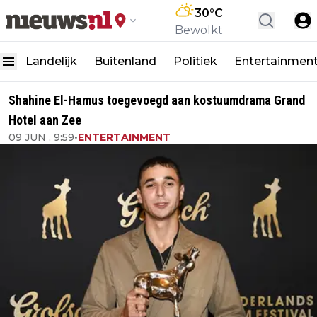
30
°C
Bewolkt
Landelijk
Buitenland
Politiek
Entertainmen
Shahine El-Hamus toegevoegd aan kostuumdrama Grand
Hotel aan Zee
09 JUN , 9:59
•
ENTERTAINMENT