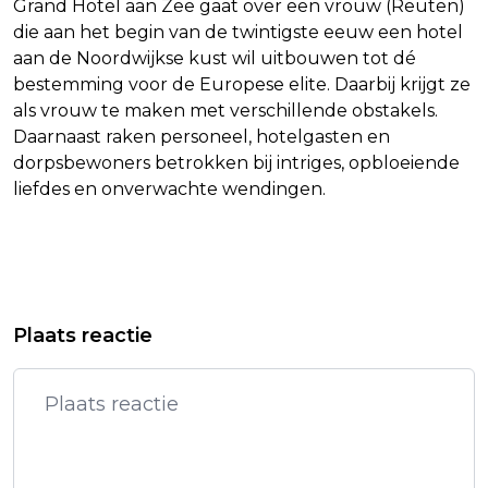
Grand Hotel aan Zee gaat over een vrouw (Reuten)
die aan het begin van de twintigste eeuw een hotel
aan de Noordwijkse kust wil uitbouwen tot dé
bestemming voor de Europese elite. Daarbij krijgt ze
als vrouw te maken met verschillende obstakels.
Daarnaast raken personeel, hotelgasten en
dorpsbewoners betrokken bij intriges, opbloeiende
liefdes en onverwachte wendingen.
Vorig artikel
Volgend artikel
AEX-INDEX LICHT HOGER IN
PATRICK BRUEL LANGER IN
Plaats reactie
AFWACHTING ONTWIKKELINGEN
HECHTENIS IN ZEDENONDERZOEK
MIDDEN-OOSTEN