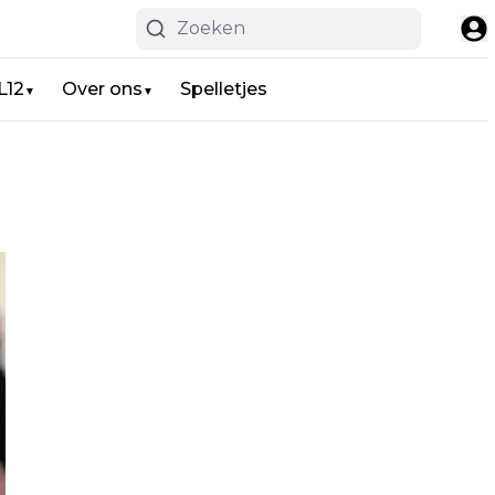
L12
Over ons
Spelletjes
▼
▼