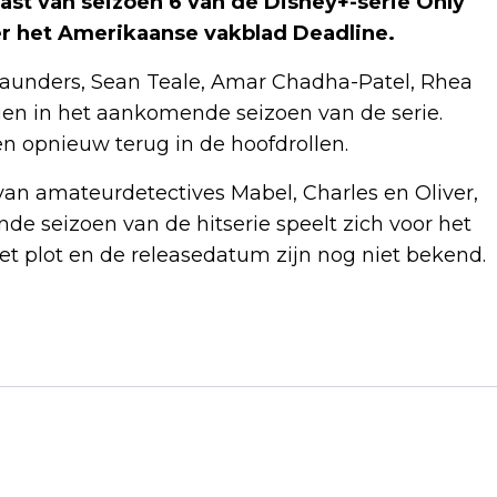
ast van seizoen 6 van de Disney+-serie Only
er het Amerikaanse vakblad Deadline.
 Saunders, Sean Teale, Amar Chadha-Patel, Rhea
en in het aankomende seizoen van de serie.
n opnieuw terug in de hoofdrollen.
 van amateurdetectives Mabel, Charles en Oliver,
e seizoen van de hitserie speelt zich voor het
 het plot en de releasedatum zijn nog niet bekend.
Volgend artikel
CALLUM TURNER WEET 'NIETS' OVER DE
NIEUWE JAMES BOND