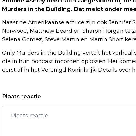
Simone Ashley heeft zich aangesloten bij de c
Murders in the Building. Dat meldt onder me
Naast de Amerikaanse actrice zijn ook Jennifer
Norwood, Matthew Beard en Sharon Horgan te zi
Selena Gomez, Steve Martin en Martin Short kere
Only Murders in the Building vertelt het verhaal
die in hun podcast moorden oplossen. Het komend
eerst af in het Verenigd Koninkrijk. Details over
Vorig artikel
Plaats reactie
COUREUR ALBON BRENGT EERBETOON
AAN 'WILLIAMS-LEGENDE' MANSELL