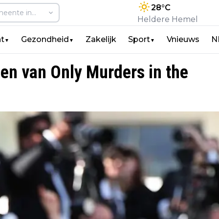
28
°C
Heldere Hemel
t
Gezondheid
Zakelijk
Sport
Vnieuws
N
▼
▼
▼
en van Only Murders in the