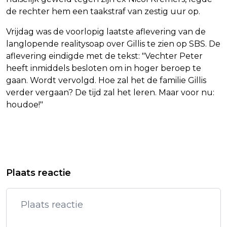
de rechter hem een taakstraf van zestig uur op.
Vrijdag was de voorlopig laatste aflevering van de
langlopende realitysoap over Gillis te zien op SBS. De
aflevering eindigde met de tekst: "Vechter Peter
heeft inmiddels besloten om in hoger beroep te
gaan. Wordt vervolgd. Hoe zal het de familie Gillis
verder vergaan? De tijd zal het leren. Maar voor nu:
houdoe!"
Vorig artikel
Volgend artikel
NETFLIX BENOEMT NIEUWE
STYLES BEDANKT AMSTERDAM MET
Plaats reactie
VOORZITTER NA VERTREK
PAGINA IN PAROOL: IK HOU VAN JOU
MEDEOPRICHTER