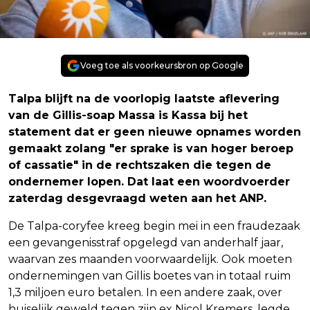
Voeg toe als voorkeursbron op Google
Talpa blijft na de voorlopig laatste aflevering
van de Gillis-soap Massa is Kassa bij het
statement dat er geen nieuwe opnames worden
gemaakt zolang "er sprake is van hoger beroep
of cassatie" in de rechtszaken die tegen de
ondernemer lopen. Dat laat een woordvoerder
zaterdag desgevraagd weten aan het ANP.
De Talpa-coryfee kreeg begin mei in een fraudezaak
een gevangenisstraf opgelegd van anderhalf jaar,
waarvan zes maanden voorwaardelijk. Ook moeten
ondernemingen van Gillis boetes van in totaal ruim
1,3 miljoen euro betalen. In een andere zaak, over
huiselijk geweld tegen zijn ex Nicol Kremers, legde