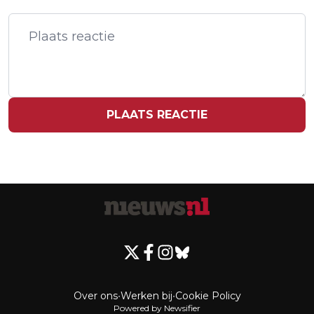
MERCERA OVER VAN SC CAMBUUR
PLAATS REACTIE
Over ons
•
Werken bij
•
Cookie Policy
Powered by Newsifier