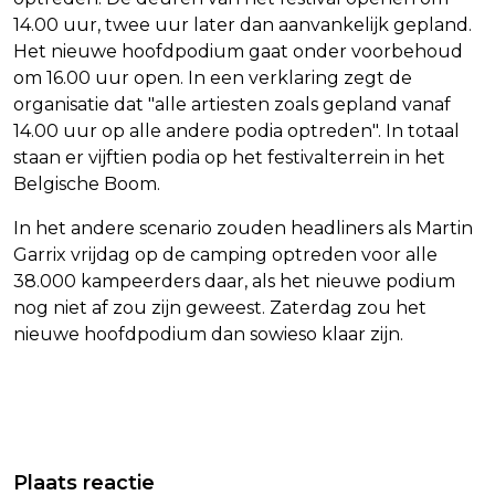
14.00 uur, twee uur later dan aanvankelijk gepland.
Het nieuwe hoofdpodium gaat onder voorbehoud
om 16.00 uur open. In een verklaring zegt de
organisatie dat "alle artiesten zoals gepland vanaf
14.00 uur op alle andere podia optreden". In totaal
staan er vijftien podia op het festivalterrein in het
Belgische Boom.
In het andere scenario zouden headliners als Martin
Garrix vrijdag op de camping optreden voor alle
38.000 kampeerders daar, als het nieuwe podium
nog niet af zou zijn geweest. Zaterdag zou het
nieuwe hoofdpodium dan sowieso klaar zijn.
Vorig artikel
Volgend artikel
METROPOLE ORKEST VERBINDT ZICH
FC GRONINGEN NEEMT RECHTSBACK
Plaats reactie
AAN MUZIEKGEBOUW EINDHOVEN