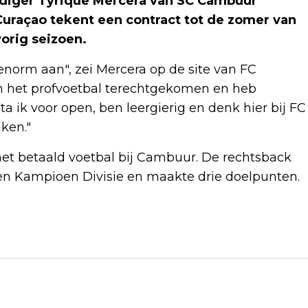
diger Tyrique Mercera van SC Cambuur
Curaçao tekent een contract tot de zomer van
orig seizoen.
enorm aan", zei Mercera op de site van FC
s in het profvoetbal terechtgekomen en heb
 ik voor open, ben leergierig en denk hier bij FC
ken."
het betaald voetbal bij Cambuur. De rechtsback
ken Kampioen Divisie en maakte drie doelpunten.
Volgend artikel
ANGELA DE JONG KEEK VOOR LAATSTE
COLUMN GEEN TV