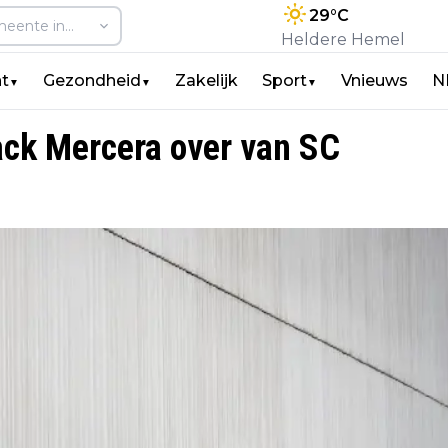
29
°C
Heldere Hemel
t
Gezondheid
Zakelijk
Sport
Vnieuws
N
▼
▼
▼
ck Mercera over van SC