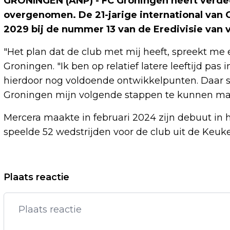
GRONINGEN (ANP) - FC Groningen heeft verde
overgenomen. De 21-jarige international van 
2029 bij de nummer 13 van de Eredivisie van v
"Het plan dat de club met mij heeft, spreekt me 
Groningen. "Ik ben op relatief latere leeftijd pa
hierdoor nog voldoende ontwikkelpunten. Daar sta
Groningen mijn volgende stappen te kunnen ma
Mercera maakte in februari 2024 zijn debuut in 
speelde 52 wedstrijden voor de club uit de Keu
Vorig artikel
Plaats reactie
TOMORROWLAND VOLLEDIG OPEN VOOR
ALLE BEZOEKERS MET TICKET