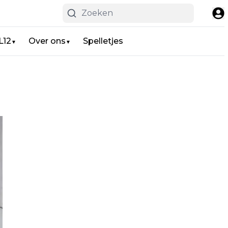
L12
Over ons
Spelletjes
▼
▼