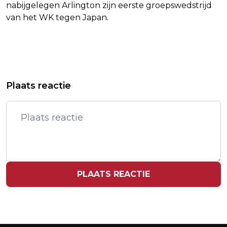
nabijgelegen Arlington zijn eerste groepswedstrijd
van het WK tegen Japan.
Vorig artikel
Volgend artikel
GHANA IN PROTEST BIJ CANADA NA
IRAN STELT DAT ER ZONDAG NOG
Plaats reactie
WEIGEREN VISUM WK-SPELER PARTEY
GEEN ONDERTEKENING DEAL MET VS
IS
PLAATS REACTIE