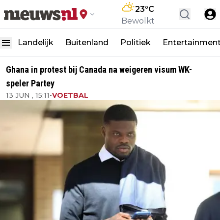
23
°C
Bewolkt
Landelijk
Buitenland
Politiek
Entertainmen
Ghana in protest bij Canada na weigeren visum WK-
speler Partey
13 JUN , 15:11
•
VOETBAL