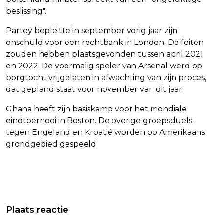
beslissing".
Partey bepleitte in september vorig jaar zijn
onschuld voor een rechtbank in Londen. De feiten
zouden hebben plaatsgevonden tussen april 2021
en 2022. De voormalig speler van Arsenal werd op
borgtocht vrijgelaten in afwachting van zijn proces,
dat gepland staat voor november van dit jaar.
Ghana heeft zijn basiskamp voor het mondiale
eindtoernooi in Boston. De overige groepsduels
tegen Engeland en Kroatië worden op Amerikaans
grondgebied gespeeld.
Vorig artikel
Volgend artikel
BRITSE MEDIA ZIEN DIANA-KNIPOOG
YUKI KEMPEES EN KALVIJN IN
Plaats reactie
IN OUTFIT VAN CATHERINE