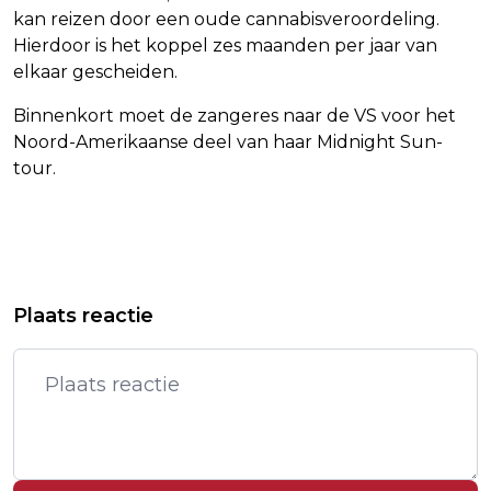
kan reizen door een oude cannabisveroordeling.
Hierdoor is het koppel zes maanden per jaar van
elkaar gescheiden.
Binnenkort moet de zangeres naar de VS voor het
Noord-Amerikaanse deel van haar Midnight Sun-
tour.
Vorig artikel
Volgend artikel
TIMOTHY BUSFIELD BESCHULDIGD
ZOON: MADURO ZEGT HET 'GOED TE
Plaats reactie
VAN SEKSUEEL MISBRUIK
MAKEN' IN AMERIKAANSE CEL
MINDERJARIGE