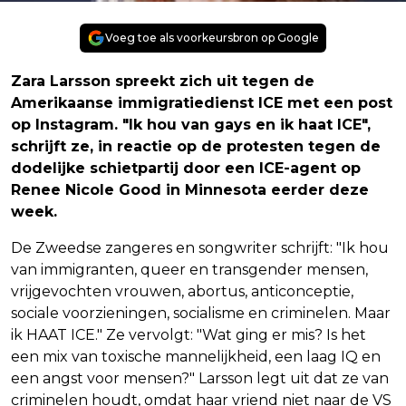
Voeg toe als voorkeursbron op Google
Zara Larsson spreekt zich uit tegen de
Amerikaanse immigratiedienst ICE met een post
op Instagram. "Ik hou van gays en ik haat ICE",
schrijft ze, in reactie op de protesten tegen de
dodelijke schietpartij door een ICE-agent op
Renee Nicole Good in Minnesota eerder deze
week.
De Zweedse zangeres en songwriter schrijft: "Ik hou
van immigranten, queer en transgender mensen,
vrijgevochten vrouwen, abortus, anticonceptie,
sociale voorzieningen, socialisme en criminelen. Maar
ik HAAT ICE." Ze vervolgt: "Wat ging er mis? Is het
een mix van toxische mannelijkheid, een laag IQ en
een angst voor mensen?" Larsson legt uit dat ze van
criminelen houdt, omdat haar vriend niet naar de VS