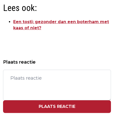
Lees ook:
Een tosti; gezonder dan een boterham met
kaas of niet?
Vorig artikel
Volgend artikel
DE BOER: MOMENT MISSIE NAAR
ALLES WAT JE MOET WETEN OVER
Plaats reactie
CHINA PERFECT
ONLINE WEDDEN OP SPORT
PLAATS REACTIE