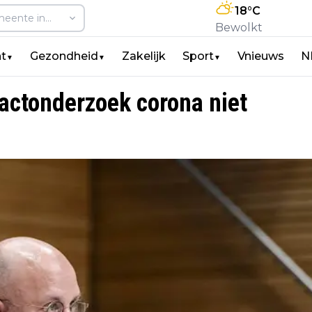
18
°C
Bewolkt
t
Gezondheid
Zakelijk
Sport
Vnieuws
N
▼
▼
▼
tactonderzoek corona niet