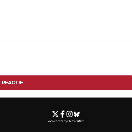
Volgend artikel
MIKKERS ZAG AL VROEG DAT
CONTACTONDERZOEK CORONA NIET
WERKTE
 REACTIE
Powered by Newsifier