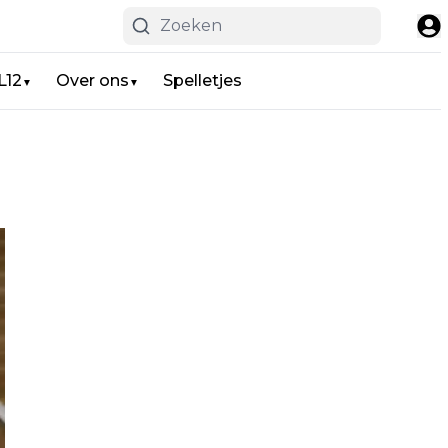
L12
Over ons
Spelletjes
▼
▼