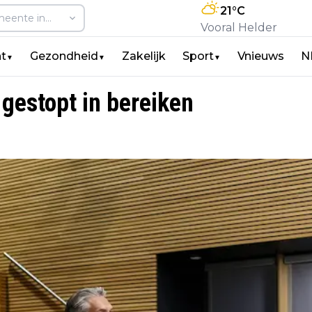
21
°C
Vooral Helder
t
Gezondheid
Zakelijk
Sport
Vnieuws
N
▼
▼
▼
gestopt in bereiken