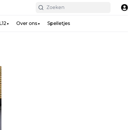
L12
Over ons
Spelletjes
▼
▼