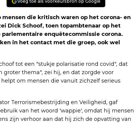
Voeg toe als voorkeursbron op Google
 mensen die kritisch waren op het corona- en
 zei Dick Schoof, toen topambtenaar op het
 de parlementaire enquêtecommissie corona.
ken in het contact met die groep, ook wel
hoof tot een "stukje polarisatie rond covid", dat
n groter thema", zei hij, en dat zorgde voor
t helpt om mensen die vanuit zichzelf serieus
tor Terrorismebestrijding en Veiligheid, gaf
 gebruik van het woord 'wappie', omdat hij mensen
ns zijn verhoor aan dat hij zich de opvatting van