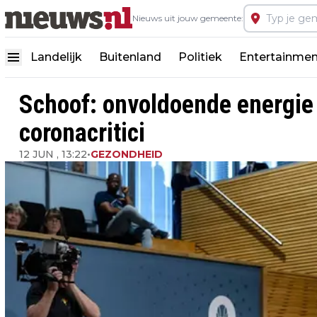
Nieuws uit jouw gemeente:
Landelijk
Buitenland
Politiek
Entertainmen
Schoof: onvoldoende energie 
coronacritici
12 JUN , 13:22
•
GEZONDHEID