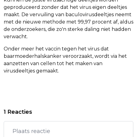
geproduceerd zonder dat het virus eigen deeltjes
maakt. De vervuiling van baculovirusdeeltjes neemt
met de nieuwe methode met 99,97 procent af, aldus
de onderzoekers, die zo'n sterke daling niet hadden
verwacht.
Onder meer het vaccin tegen het virus dat
baarmoederhalskanker veroorzaakt, wordt via het
aanzetten van cellen tot het maken van
virusdeeltjes gemaakt.
Vorig artikel
Volgend artikel
SOLDAAT VAN ORANJE KRIJGT
SNELLERE EN GOEDKOPERE
1 Reacties
ENGELSTALIGE BEELDBESCHRIJVING
VACCINPRODUCTIE DOOR
AANPASSING VIRUS