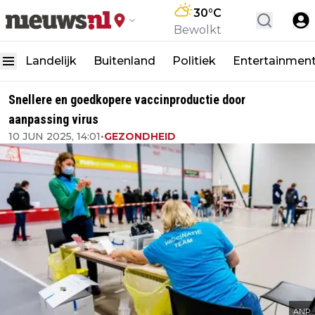
30
°C
Bewolkt
Landelijk
Buitenland
Politiek
Entertainmen
Snellere en goedkopere vaccinproductie door
aanpassing virus
10 JUN 2025, 14:01
•
GEZONDHEID
ANP