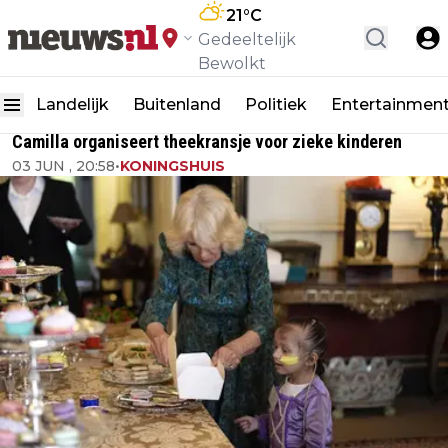
21
°C
Gedeeltelijk
Bewolkt
Landelijk
Buitenland
Politiek
Entertainmen
Camilla organiseert theekransje voor zieke kinderen
03 JUN , 20:58
•
KONINGSHUIS