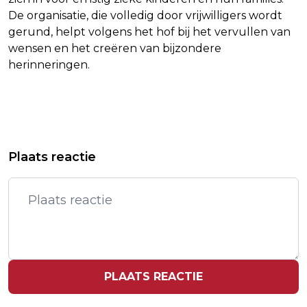
De organisatie, die volledig door vrijwilligers wordt
gerund, helpt volgens het hof bij het vervullen van
wensen en het creëren van bijzondere
herinneringen.
Vorig artikel
Volgend artikel
HONGARIJE EN OEKRAÏNE BEREIKEN
ACKMAN WIL BELANG IN UNIVERSAL
Plaats reactie
AKKOORD OVER RECHTEN DIASPORA
MUSIC VERKOPEN NA AFGEKETST
BOD
PLAATS REACTIE