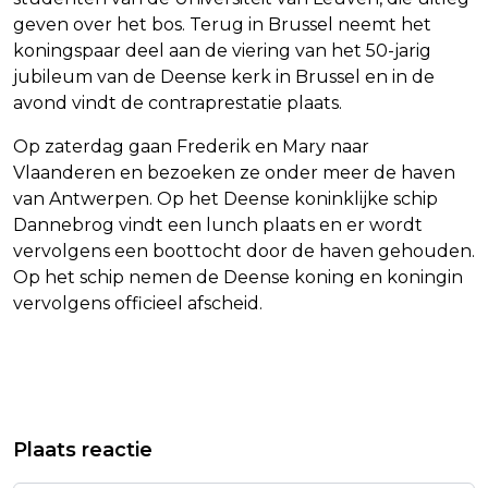
geven over het bos. Terug in Brussel neemt het
koningspaar deel aan de viering van het 50-jarig
jubileum van de Deense kerk in Brussel en in de
avond vindt de contraprestatie plaats.
Op zaterdag gaan Frederik en Mary naar
Vlaanderen en bezoeken ze onder meer de haven
van Antwerpen. Op het Deense koninklijke schip
Dannebrog vindt een lunch plaats en er wordt
vervolgens een boottocht door de haven gehouden.
Op het schip nemen de Deense koning en koningin
vervolgens officieel afscheid.
Vorig artikel
Volgend artikel
DUITSE ARTS KRIJGT LEVENSLANG
NAVO-LEIDERS BELOVEN GELD,
Plaats reactie
VOOR MOORD OP VIJFTIEN
GROTERE ROL EUROPA EN STEUN