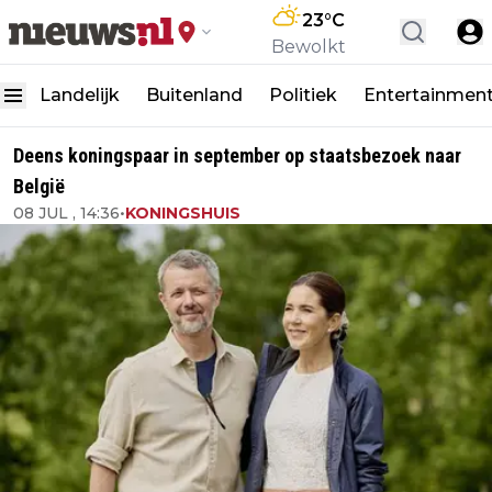
23
°C
Bewolkt
Landelijk
Buitenland
Politiek
Entertainmen
Deens koningspaar in september op staatsbezoek naar
België
08 JUL , 14:36
•
KONINGSHUIS