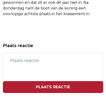
gewonnen en dat zit er ook dit jaar niet in. Na
donderdag nam de boot van de koning een
voorlopige achtste plaats in het klassement in.
Vorig artikel
Volgend artikel
MART HOOGKAMER GAAT ZELF NAAR
FRENNA BLIJFT ROXY DEKKER EN
Plaats reactie
EDE OM HOND TE ZOEKEN
'LOTJE' VOOR IN SINGLE TOP 100
PLAATS REACTIE