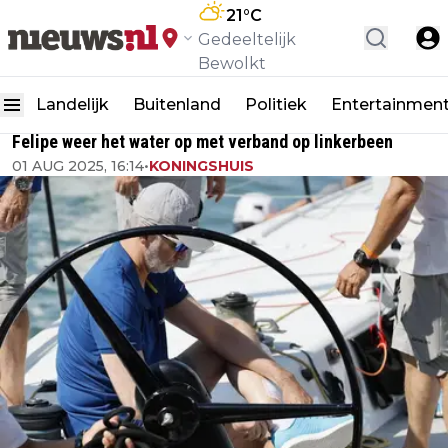
21
°C
Gedeeltelijk
Bewolkt
Landelijk
Buitenland
Politiek
Entertainmen
Felipe weer het water op met verband op linkerbeen
01 AUG 2025, 16:14
•
KONINGSHUIS