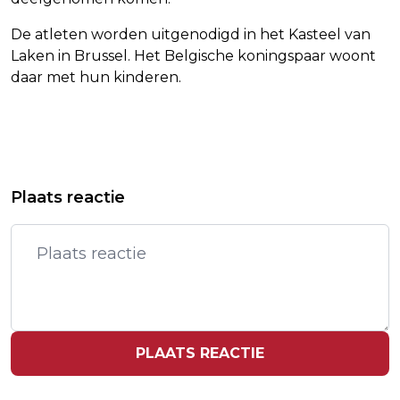
De atleten worden uitgenodigd in het Kasteel van
Laken in Brussel. Het Belgische koningspaar woont
daar met hun kinderen.
Vorig artikel
Volgend artikel
OORZAAK BRAND ZAANS
TYFOON KONG-REY MAAKT
Plaats reactie
OPVANGSCHIP ONBEKEND, 4 MENSEN
TIENTALLEN SLACHTOFFERS IN
NOG NIET TERUG
TAIWAN
PLAATS REACTIE