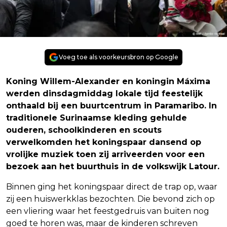
Voeg toe als voorkeursbron op Google
Koning Willem-Alexander en koningin Máxima
werden dinsdagmiddag lokale tijd feestelijk
onthaald bij een buurtcentrum in Paramaribo. In
traditionele Surinaamse kleding gehulde
ouderen, schoolkinderen en scouts
verwelkomden het koningspaar dansend op
vrolijke muziek toen zij arriveerden voor een
bezoek aan het buurthuis in de volkswijk Latour.
Binnen ging het koningspaar direct de trap op, waar
zij een huiswerkklas bezochten. Die bevond zich op
een vliering waar het feestgedruis van buiten nog
goed te horen was, maar de kinderen schreven