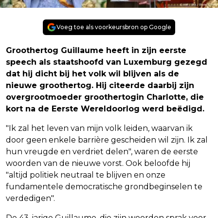
Voeg toe als voorkeursbron op Google
Groothertog Guillaume heeft in zijn eerste
speech als staatshoofd van Luxemburg gezegd
dat hij dicht bij het volk wil blijven als de
nieuwe groothertog. Hij citeerde daarbij zijn
overgrootmoeder groothertogin Charlotte, die
kort na de Eerste Wereldoorlog werd beëdigd.
"Ik zal het leven van mijn volk leiden, waarvan ik
door geen enkele barrière gescheiden wil zijn. Ik zal
hun vreugde en verdriet delen", waren de eerste
woorden van de nieuwe vorst. Ook beloofde hij
"altijd politiek neutraal te blijven en onze
fundamentele democratische grondbeginselen te
verdedigen".
De 43-jarige Guillaume, die zijn woorden sprak voor