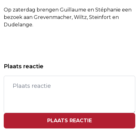
Op zaterdag brengen Guillaume en Stéphanie een
bezoek aan Grevenmacher, Wiltz, Steinfort en
Dudelange.
Vorig artikel
Volgend artikel
CONSERVATIEVE PARTIJEN IN KAMER
VLAARDINGS MEISJE GAAT TWEE
Plaats reactie
BLIJ MET F-35-ARREST HOGE RAAD
DAGEN PER WEEK NAAR
ZORGBOERDERIJ
PLAATS REACTIE