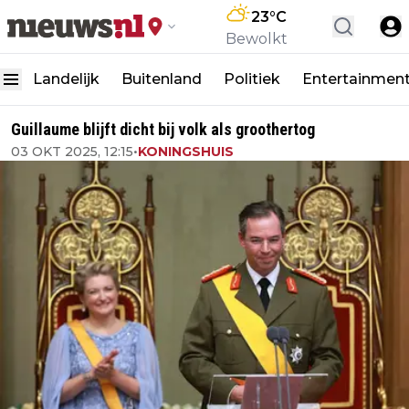
23
°C
Bewolkt
Landelijk
Buitenland
Politiek
Entertainmen
Guillaume blijft dicht bij volk als groothertog
03 OKT 2025, 12:15
•
KONINGSHUIS