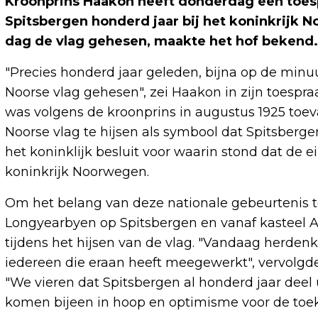
Kroonprins Haakon heeft donderdag een toesp
Spitsbergen honderd jaar bij het koninkrijk 
dag de vlag gehesen, maakte het hof bekend.
"Precies honderd jaar geleden, bijna op de minuu
Noorse vlag gehesen", zei Haakon in zijn toespraa
was volgens de kroonprins in augustus 1925 toe
Noorse vlag te hijsen als symbool dat Spitsberge
het koninklijk besluit voor waarin stond dat de
koninkrijk Noorwegen.
Om het belang van deze nationale gebeurtenis t
Longyearbyen op Spitsbergen en vanaf kasteel Ak
tijdens het hijsen van de vlag. "Vandaag herde
iedereen die eraan heeft meegewerkt", vervolgd
"We vieren dat Spitsbergen al honderd jaar deel
komen bijeen in hoop en optimisme voor de toeko