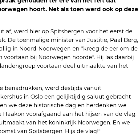
raak gehouden ter ere van het feit dat
Noorwegen hoort. Net als toen werd ook op dez
t af, werd hier op Spitsbergen voor het eerst de
k. De toenmalige minister van Justitie, Paal Berg
vallig in Noord-Noorwegen en "kreeg de eer om de
n voortaan bij Noorwegen hoorde". Hij las daarbij
 eilandengroep voortaan deel uitmaakte van het
e benadrukken, werd destijds vanuit
ershus in Oslo een gelijktijdig saluut gebracht
nken we deze historische dag en herdenken we
e Haakon voorafgaand aan het hijsen van de vlag.
 uitmaakt van het koninkrijk Noorwegen. En we
mst van Spitsbergen. Hijs de vlag!"