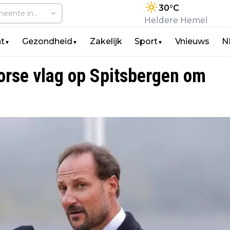
30
°C
Heldere Hemel
t
Gezondheid
Zakelijk
Sport
Vnieuws
N
▼
▼
▼
orse vlag op Spitsbergen om