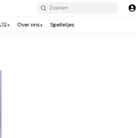
L12
Over ons
Spelletjes
▼
▼