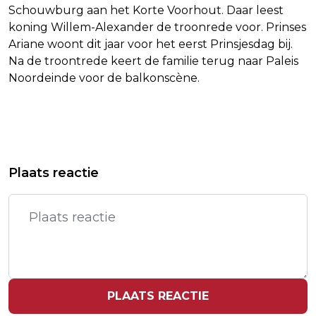
Schouwburg aan het Korte Voorhout. Daar leest
koning Willem-Alexander de troonrede voor. Prinses
Ariane woont dit jaar voor het eerst Prinsjesdag bij.
Na de troontrede keert de familie terug naar Paleis
Noordeinde voor de balkonscène.
Vorig artikel
Volgend artikel
ISRAËLISCHE DIRIGENT DEFINITIEF
VN-ONDERZOEKSCOMMISSIE: ISRAËL
Plaats reactie
GEWEERD DOOR BELGISCH FESTIVAL
PLEEGT GENOCIDE IN GAZA
PLAATS REACTIE