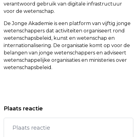
verantwoord gebruik van digitale infrastructuur
voor de wetenschap.
De Jonge Akademie is een platform van vijftig jonge
wetenschappers dat activiteiten organiseert rond
wetenschapsbeleid, kunst en wetenschap en
internationalisering. De organisatie komt op voor de
belangen van jonge wetenschappers en adviseert
wetenschappelijke organisaties en ministeries over
wetenschapsbeleid.
Vorig artikel
Volgend artikel
STEVE COOGAN NOEMT
OPEC+ DRAAIT OLIEKRAAN VERDER
Plaats reactie
PREMIERSCHAP KEIR STARMER
OPEN DAN VERWACHT
'TELEURSTELLEND'