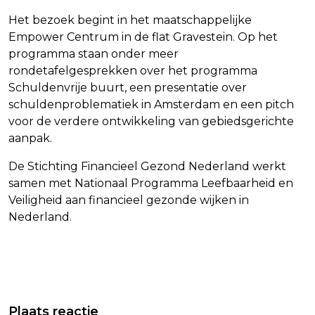
Het bezoek begint in het maatschappelijke
Empower Centrum in de flat Gravestein. Op het
programma staan onder meer
rondetafelgesprekken over het programma
Schuldenvrije buurt, een presentatie over
schuldenproblematiek in Amsterdam en een pitch
voor de verdere ontwikkeling van gebiedsgerichte
aanpak.
De Stichting Financieel Gezond Nederland werkt
samen met Nationaal Programma Leefbaarheid en
Veiligheid aan financieel gezonde wijken in
Nederland.
Vorig artikel
Volgend artikel
MARKTONDERZOEKER: MINDER
NVM: AANBOD NIEUWBOUW SLUIT
Plaats reactie