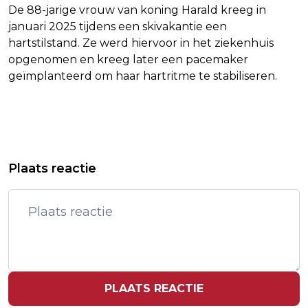
De 88-jarige vrouw van koning Harald kreeg in
januari 2025 tijdens een skivakantie een
hartstilstand. Ze werd hiervoor in het ziekenhuis
opgenomen en kreeg later een pacemaker
geïmplanteerd om haar hartritme te stabiliseren.
Vorig artikel
Volgend artikel
TOBIAS SANTELMANN NIET MEER IN
PRINS WILLIAM WENST ASTON VILLA
Plaats reactie
THE WHITE LOTUS
SUCCES IN FINALE EUROPA LEAGUE
PLAATS REACTIE