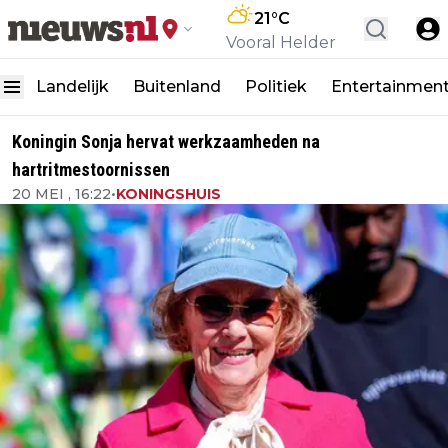
21
°C
Vooral Helder
Landelijk
Buitenland
Politiek
Entertainmen
Koningin Sonja hervat werkzaamheden na
hartritmestoornissen
20 MEI , 16:22
•
KONINGSHUIS